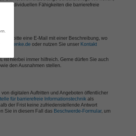
 individuellen Fähigkeiten die barrierefreie
.
rn.
n Sie bitte eine E-Mail mit einer Beschreibung, wo
n-getraenke.de
oder nutzen Sie unser
Kontakt
st hierbei immer hilfreich. Gerne dürfen Sie auch
sowie den Ausnahmen stellen.
von digitalen Auftritten und Angeboten öffentlicher
telle für barrierefreie Informationstechnik
als
lb der Frist keine zufriedenstellende Antwort
en Sie in diesem Fall das
Beschwerde-Formular
, um