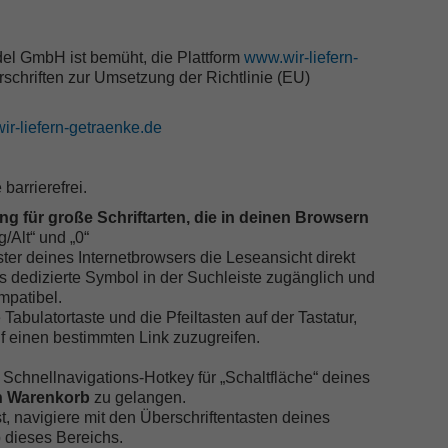
l GmbH ist bemüht, die Plattform
www.wir-liefern-
schriften zur Umsetzung der Richtlinie (EU)
wir-liefern-getraenke.de
e
barrierefrei.
g für große Schriftarten, die in deinen Browsern
rg/Alt“ und „0“
ster deines Internetbrowsers die Leseansicht direkt
as dedizierte Symbol in der Suchleiste zugänglich und
mpatibel.
Tabulatortaste und die Pfeiltasten auf der Tastatur,
f einen bestimmten Link zuzugreifen.
Schnellnavigations-Hotkey für „Schaltfläche“ deines
n Warenkorb
zu gelangen.
, navigiere mit den Überschriftentasten deines
b dieses Bereichs.