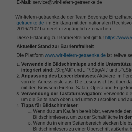
E-Mail:
service@wir-liefern-getraenke.de
Wir-liefern-getraenke.de der Team Beverage Einzelhande
getraenke.de
im Einklang mit den nationalen Rechtsvor
2016/2102 barrierefrei zugänglich zu machen.
Diese Erklärung zur Barrierefreiheit gilt für
https://www.
Aktueller Stand zur Barrierefreiheit
Die Plattform
www.wir-liefern-getraenke.de
ist
teilweis
Verwende die Bildschirmlupe und die Unterstützun
integriert sind
: „Strg/Alt“ und „+“/„Strg/Alt“ und „-“/„St
Anpassung des Leseerlebnisses
: Aktiviere im Fen
von der Adressleiste aus. Die Leseansicht ist über d
mit den Browsern Firefox, Safari, Opera und Edge ko
Verwendung der Tastaturnavigation
: Verwende die 
um die Seite nach oben und unten zu scrollen und au
Tipps für Bildschirmleser
:
Wenn du zum Kaufen bereit bist, verwende den 
Bildschirmlesers, um zu der Schaltfläche
In de
Wenn du in einem Seitenbereich stecken bleibst
Bildschirmlesers zu einer Überschrift außerhal