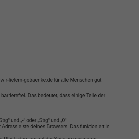
r-liefern-getraenke.de für alle Menschen gut
barrierefrei. Das bedeutet, dass einige Teile der
.
trg“ und „-“ oder „Strg“ und „0“.
 Adressleiste deines Browsers. Das funktioniert in
 Pfeiltasten, um auf der Seite zu navigieren.